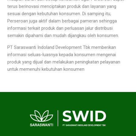
terus berinovasi menciptakan produk dan layanan yang
sesuai dengan kebutuhan konsumen. Di samping itu,
Perseroan juga aktif dalam berbagai pameran sehingga
informasi terkait produk dan perluasan jalur distribusi
semakin dipahami dan mudah dijangkau oleh konsumen.
PT Saraswanti Indoland Development Tbk memberikan
informasi seluas-luasnya kepada konsumen mengenai
produk yang dijual dan melakukan peningkatan pelayanan
untuk memenuhi kebutuhan konsumen