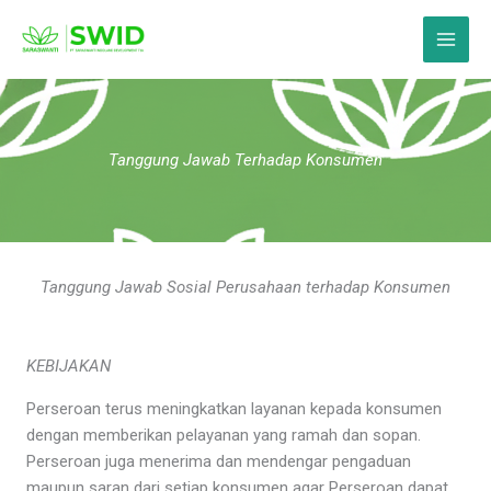
Skip
Main
to
Menu
content
Tanggung Jawab Terhadap Konsumen
Tanggung Jawab Sosial Perusahaan terhadap Konsumen
KEBIJAKAN
Perseroan terus meningkatkan layanan kepada konsumen
dengan memberikan pelayanan yang ramah dan sopan.
Perseroan juga menerima dan mendengar pengaduan
maupun saran dari setiap konsumen agar Perseroan dapat