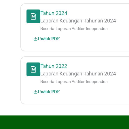
Tahun 2024
Laporan Keuangan Tahunan 2024
Beserta Laporan Auditor Independen
Unduh PDF
Tahun 2022
Laporan Keuangan Tahunan 2024
Beserta Laporan Auditor Independen
Unduh PDF