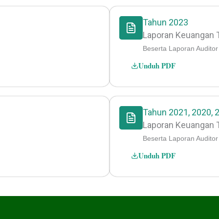
Tahun 2023
Laporan Keuangan
Beserta Laporan Audito
Unduh PDF
Tahun 2021, 2020, 
Laporan Keuangan
Beserta Laporan Audito
Unduh PDF